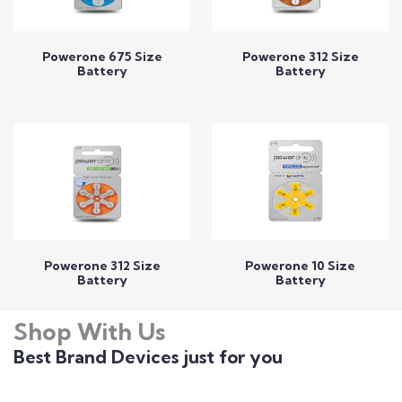
Powerone 675 Size
Powerone 312 Size
Battery
Battery
Call to Expert
Call to Expert
Powerone 312 Size
Powerone 10 Size
Battery
Battery
Shop With Us
Call to Expert
Call to Expert
Best Brand Devices just for you