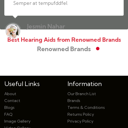
Semper at tempufddfel.
Jesmin Nahar
Housewife
Best Hearing Aids from Renowned Brands
Renowned Brands
Useful Links
Information
About
Our Branch List
Contact
Brands
Blogs
Terms & Conditions
FAQ
Returns Policy
Image Gallery
Privacy Policy
Video Gallery