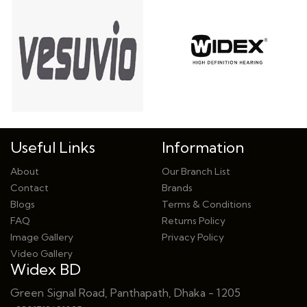
Useful Links
Information
About
Our Branch List
Contact
Brands
Blogs
Terms & Conditions
FAQ
Returns Policy
Image Gallery
Privacy Policy
Video Gallery
Widex BD
Green Signal Road, Panthapath, Dhaka - 1205