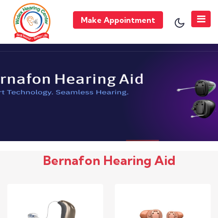
Make Appointment
Bernafon Hearing Aid