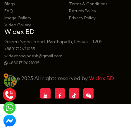
Blogs
Terms & Conditions
FAQ
Returns Policy
Image Gallery
Privacy Policy
Video Gallery
Widex BD
Green Signal Road, Panthapath, Dhaka - 1205
+8801712621035
widexbangladesh@gmail.com
+8801712621035
© 2025 All rights reserved by
Widex BD
.